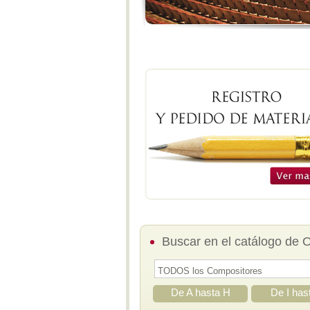
Buscar en el catálogo de 
De A hasta H
De I has