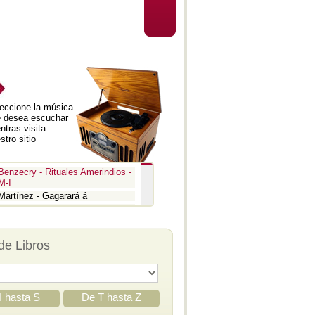
eccione la música
 desea escuchar
ntras visita
stro sitio
Benzecry - Rituales Amerindios -
M-I
Martínez - Gagarará á
Prokofiev - Pedro y el lobo
Benzecry - Inti Raymi
Prokofiev - La guerra y la paz -
de Libros
Aria
Prokofiev - La guerra y la paz -
Epígrafe
Prokofiev - Romeo y Julieta -
Suite 3
I hasta S
De T hasta Z
Prokofiev - Iván el Terrible