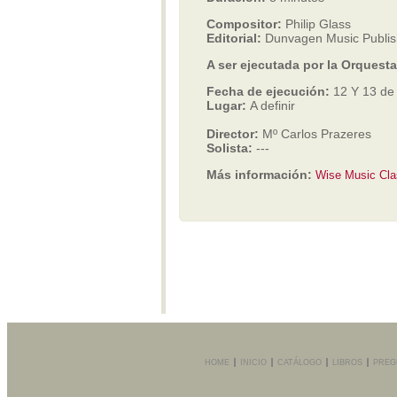
Compositor:
Philip Glass
Editorial:
Dunvagen Music Publis
A ser ejecutada por la Orquest
Fecha de ejecución:
12 Y 13 de
Lugar:
A definir
Director:
Mº Carlos Prazeres
Solista:
---
Más información:
Wise Music Cla
HOME
INICIO
CATÁLOGO
LIBROS
PREG