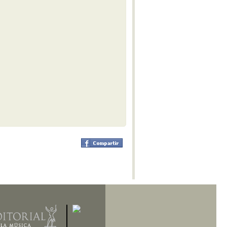
M-IV
Obertura Yaraví
With Bated Breath
Réquiem del Plata
Alexander Nevsky - Cantata
Benzecry - Sinfonía No. 2 - M-I
Benzecry - Concierto para violín
M-I
Polimeni - Sospechoso
Benzecry - Concierto para violín
M-II
Benzecry - Concierto para violín
M-III
Benzecry - Adagio fantástico
Benzecry - Sol aymará
Benzecry - Inti Raymi
Shostakovich - Obertura festiva
Doura - La Pasión de Saverio
Khatchaturian - Danza del sable
Doura - La Pasión de Saverio
Pepón - Pepa
Parte IV - El gato de Juan -
Lucrecia Escalada (Soprano)
Beatrix Cenci - Acto II: Escena I
Estancia - M-IV