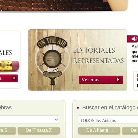
Sel
que
mie
nue
Obras
Buscar en el catálogo 
ta S
De T hasta Z
De A hasta H
De 