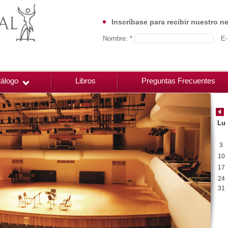
Inscríbase para recibir nuestro n
Nombre: *
E-
álogo
Libros
Preguntas Frecuentes
Lu
3
10
17
24
31
00:00