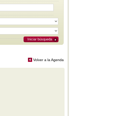
Prokofiev - Alexander Nevsky -
Cantata
Kauderer - Sinfonía I - M-I
Benzecry - Rituales Amerindios -
M-II
Benzecry - Rituales Amerindios -
M-III
Kauderer - Sinfonía I - M-II
Kauderer - Sinfonía I - M-III
Iniciar búsqueda
Maglia - Sinfonía No. 1
Doura - Sinfonía Argentina - M-I
Doura - Sinfonía Argentina - M-II
Doura - Sinfonía Argentina - M-IIII
Volver a la Agenda
Doura - Sinfonía Argentina - M-IV
Doura - Invención y fantasías de
Morel - M-I
Doura - Invención y fantasías de
Morel - M-II
Doura - Ficciones porteñas - M-I
Doura - La Pasión de Saverio
Doura - Ficciones porteñas - M-
IV
Doura - Sinfonía Nocturna - M-I
Doura - Sinfonía Nocturna - M-IV
Doura - Visiones patagónicas -