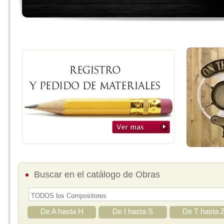
Buscar en el catálogo de Obras
De A hasta H
De I hasta S
De T hasta 