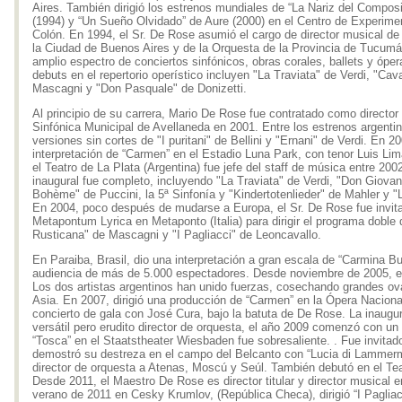
Aires. También dirigió los estrenos mundiales de “La Nariz del Composi
(1994) y “Un Sueño Olvidado” de Aure (2000) en el Centro de Experimen
Colón. En 1994, el Sr. De Rose asumió el cargo de director musical de
la Ciudad de Buenos Aires y de la Orquesta de la Provincia de Tucumán
amplio espectro de conciertos sinfónicos, obras corales, ballets y ópe
debuts en el repertorio operístico incluyen "La Traviata" de Verdi, "Cav
Mascagni y "Don Pasquale" de Donizetti.
Al principio de su carrera, Mario De Rose fue contratado como director 
Sinfónica Municipal de Avellaneda en 2001. Entre los estrenos argenti
versiones sin cortes de "I puritani" de Bellini y "Ernani" de Verdi. En 
interpretación de “Carmen” en el Estadio Luna Park, con tenor Luis L
el Teatro de La Plata (Argentina) fue jefe del staff de música entre 200
inaugural fue completo, incluyendo "La Traviata" de Verdi, "Don Giovan
Bohème" de Puccini, la 5ª Sinfonía y "Kindertotenlieder" de Mahler y 
En 2004, poco después de mudarse a Europa, el Sr. De Rose fue invita
Metapontum Lyrica en Metaponto (Italia) para dirigir el programa doble 
Rusticana" de Mascagni y "I Pagliacci" de Leoncavallo.
En Paraiba, Brasil, dio una interpretación a gran escala de “Carmina B
audiencia de más de 5.000 espectadores. Desde noviembre de 2005, el
Los dos artistas argentinos han unido fuerzas, cosechando grandes ov
Asia. En 2007, dirigió una producción de “Carmen” en la Ópera Naciona
concierto de gala con José Cura, bajo la batuta de De Rose. La inaugur
versátil pero erudito director de orquesta, el año 2009 comenzó con un 
“Tosca” en el Staatstheater Wiesbaden fue sobresaliente. . Fue invit
demostró su destreza en el campo del Belcanto con “Lucia di Lammermo
director de orquesta a Atenas, Moscú y Seúl. También debutó en el Tea
Desde 2011, el Maestro De Rose es director titular y director musical 
verano de 2011 en Cesky Krumlov, (República Checa), dirigió “I Paglia