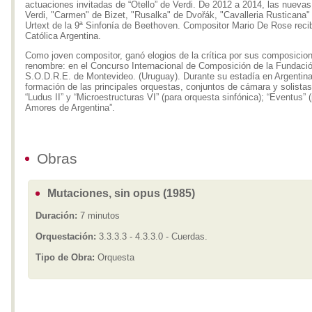
actuaciones invitadas de “Otello” de Verdi. De 2012 a 2014, las nuevas
Verdi, "Carmen" de Bizet, "Rusalka" de Dvořák, "Cavalleria Rusticana"
Urtext de la 9ª Sinfonía de Beethoven. Compositor Mario De Rose reci
Católica Argentina.
Como joven compositor, ganó elogios de la crítica por sus composici
renombre: en el Concurso Internacional de Composición de la Fundació
S.O.D.R.E. de Montevideo. (Uruguay). Durante su estadía en Argentina
formación de las principales orquestas, conjuntos de cámara y solista
“Ludus II” y “Microestructuras VI” (para orquesta sinfónica); “Eventus” (
Amores de Argentina”.
Obras
Mutaciones, sin opus (1985)
Duración:
7 minutos
Orquestación:
3.3.3.3 - 4.3.3.0 - Cuerdas.
Tipo de Obra:
Orquesta