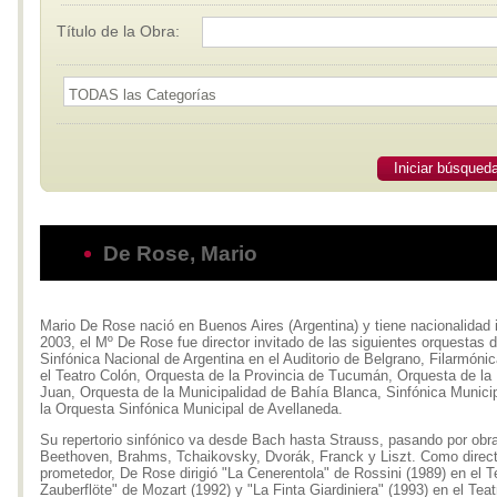
Título de la Obra:
Iniciar búsqued
De Rose, Mario
Mario De Rose nació en Buenos Aires (Argentina) y tiene nacionalidad 
2003, el Mº De Rose fue director invitado de las siguientes orquestas
Sinfónica Nacional de Argentina en el Auditorio de Belgrano, Filarmóni
el Teatro Colón, Orquesta de la Provincia de Tucumán, Orquesta de la
Juan, Orquesta de la Municipalidad de Bahía Blanca, Sinfónica Municip
la Orquesta Sinfónica Municipal de Avellaneda.
Su repertorio sinfónico va desde Bach hasta Strauss, pasando por obr
Beethoven, Brahms, Tchaikovsky, Dvorák, Franck y Liszt. Como direct
prometedor, De Rose dirigió "La Cenerentola" de Rossini (1989) en el T
Zauberflöte" de Mozart (1992) y "La Finta Giardiniera" (1993) en el Te