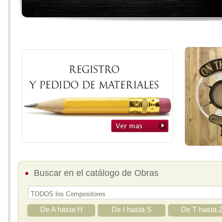
Buscar en el catálogo de Obras
De A hasta H
De I hasta S
De T hasta 