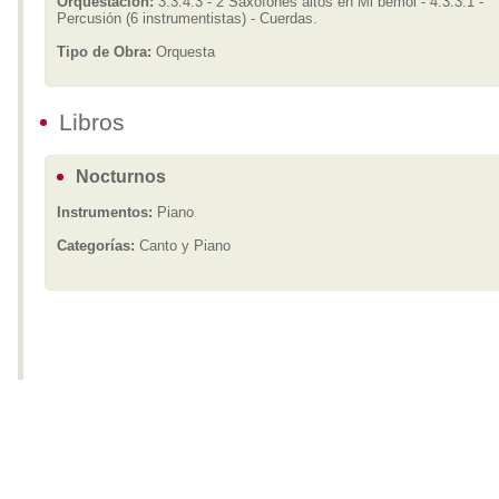
Orquestación:
3.3.4.3 - 2 Saxofones altos en Mi bemol - 4.3.3.1 -
Percusión (6 instrumentistas) - Cuerdas.
Tipo de Obra:
Orquesta
Libros
Nocturnos
Instrumentos:
Piano
Categorías:
Canto y Piano