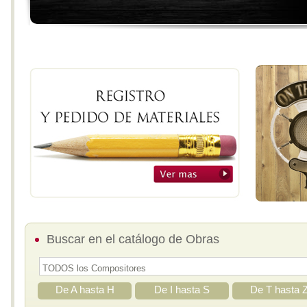
Buscar en el catálogo de Obras
De A hasta H
De I hasta S
De T hasta 