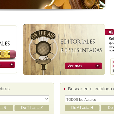
Sel
que
mie
nue
Obras
Buscar en el catálogo 
ta S
De T hasta Z
De A hasta H
De 