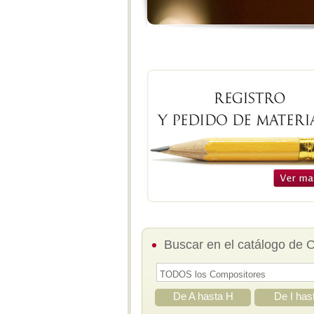
Buscar en el catálogo de 
De A hasta H
De I has