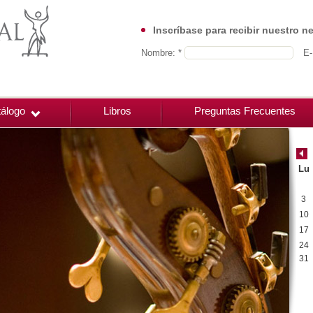
Inscríbase para recibir nuestro n
Nombre: *
E-
álogo
Libros
Preguntas Frecuentes
Lu
3
10
17
24
31
00:00