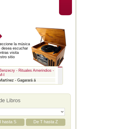
eccione la música
 desea escuchar
ntras visita
stro sitio
Benzecry - Rituales Amerindios -
M-I
Martínez - Gagarará á
Prokofiev - Pedro y el lobo
Benzecry - Inti Raymi
Prokofiev - La guerra y la paz -
de Libros
Aria
Prokofiev - La guerra y la paz -
Epígrafe
Prokofiev - Romeo y Julieta -
Suite 3
I hasta S
De T hasta Z
Prokofiev - Iván el Terrible