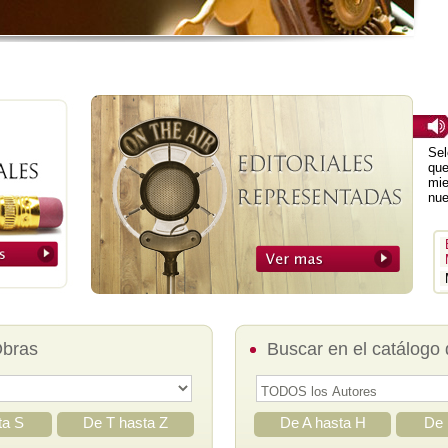
Sel
que
mie
nue
Obras
Buscar en el catálogo 
ta S
De T hasta Z
De A hasta H
De 