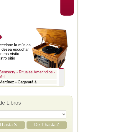
eccione la música
 desea escuchar
ntras visita
stro sitio
Benzecry - Rituales Amerindios -
M-I
Martínez - Gagarará á
Prokofiev - Pedro y el lobo
Benzecry - Inti Raymi
Prokofiev - La guerra y la paz -
de Libros
Aria
Prokofiev - La guerra y la paz -
Epígrafe
Prokofiev - Romeo y Julieta -
Suite 3
I hasta S
De T hasta Z
Prokofiev - Iván el Terrible