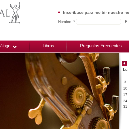
Inscríbase para recibir nuestro n
Nombre: *
E-
álogo
Libros
Preguntas Frecuentes
Lu
3
10
17
24
31
00:00