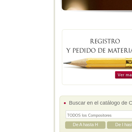
Buscar en el catálogo de 
De A hasta H
De I has