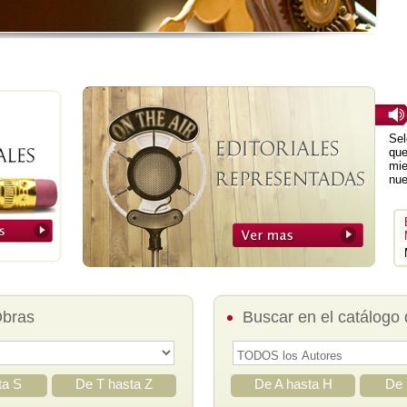
Sel
que
mie
nue
Obras
Buscar en el catálogo 
ta S
De T hasta Z
De A hasta H
De 