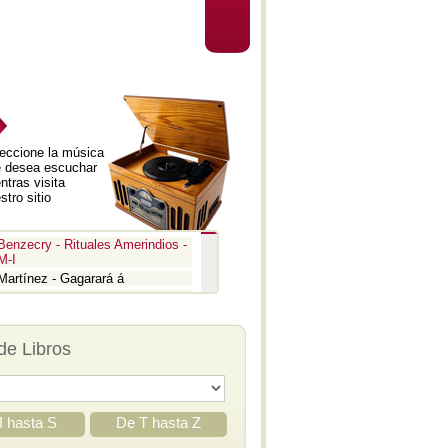
eccione la música
 desea escuchar
ntras visita
stro sitio
Benzecry - Rituales Amerindios -
M-I
Martínez - Gagarará á
Prokofiev - Pedro y el lobo
Benzecry - Inti Raymi
Prokofiev - La guerra y la paz -
de Libros
Aria
Prokofiev - La guerra y la paz -
Epígrafe
Prokofiev - Romeo y Julieta -
Suite 3
I hasta S
De T hasta Z
Prokofiev - Iván el Terrible