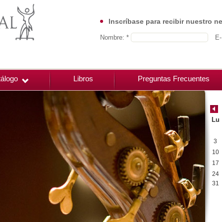
Inscríbase para recibir nuestro n
Nombre: *
E-
álogo
Libros
Preguntas Frecuentes
Lu
3
10
17
24
31
00:00