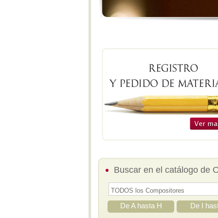
Buscar en el catálogo de 
De A hasta H
De I has