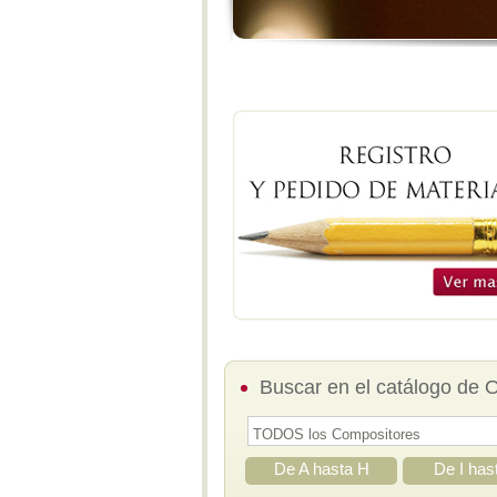
Buscar en el catálogo de 
De A hasta H
De I has