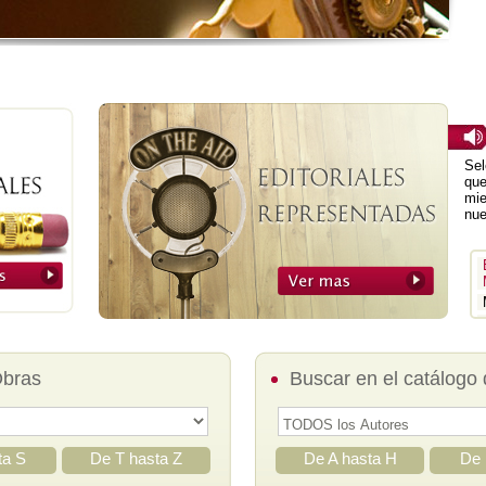
Sel
que
mie
nue
Obras
Buscar en el catálogo 
ta S
De T hasta Z
De A hasta H
De 