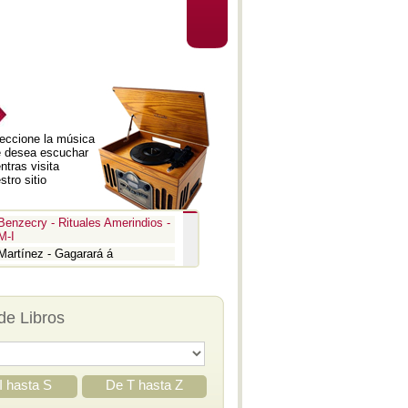
eccione la música
 desea escuchar
ntras visita
stro sitio
Benzecry - Rituales Amerindios -
M-I
Martínez - Gagarará á
Prokofiev - Pedro y el lobo
Benzecry - Inti Raymi
Prokofiev - La guerra y la paz -
de Libros
Aria
Prokofiev - La guerra y la paz -
Epígrafe
Prokofiev - Romeo y Julieta -
Suite 3
I hasta S
De T hasta Z
Prokofiev - Iván el Terrible