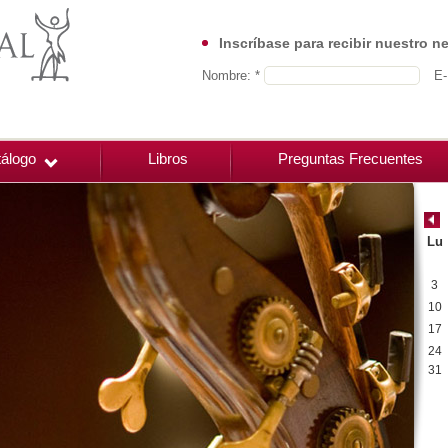
Inscríbase para recibir nuestro n
Nombre: *
E-
álogo
Libros
Preguntas Frecuentes
Lu
3
10
17
24
31
00:00