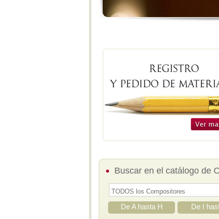
Buscar en el catálogo de 
De A hasta H
De I has