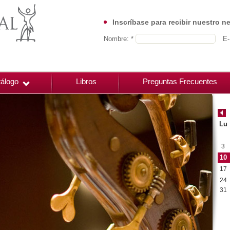
Inscríbase para recibir nuestro n
Nombre: *
E-
álogo
Libros
Preguntas Frecuentes
Lu
3
10
17
24
31
00:00