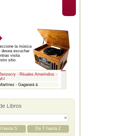
eccione la música
 desea escuchar
ntras visita
stro sitio
Benzecry - Rituales Amerindios -
M-I
Martínez - Gagarará á
Prokofiev - Pedro y el lobo
Benzecry - Inti Raymi
Prokofiev - La guerra y la paz -
de Libros
Aria
Prokofiev - La guerra y la paz -
Epígrafe
Prokofiev - Romeo y Julieta -
Suite 3
I hasta S
De T hasta Z
Prokofiev - Iván el Terrible