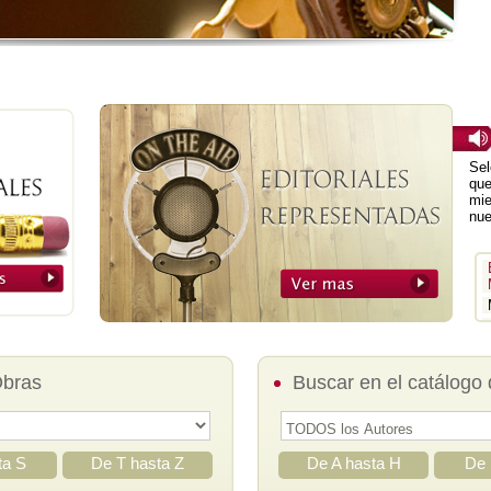
Sel
que
mie
nue
Obras
Buscar en el catálogo 
ta S
De T hasta Z
De A hasta H
De 