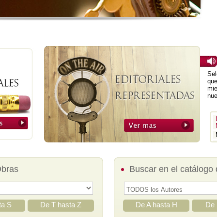
Sel
que
mie
nue
Obras
Buscar en el catálogo 
ta S
De T hasta Z
De A hasta H
De 