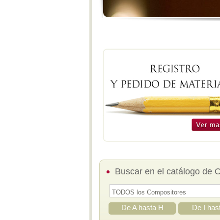
Buscar en el catálogo de 
De A hasta H
De I has