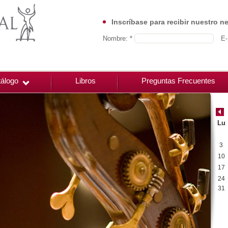
Inscríbase para recibir nuestro n
Nombre: *
E-
álogo
Libros
Preguntas Frecuentes
Lu
3
10
17
24
31
00:00