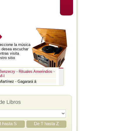
eccione la música
 desea escuchar
ntras visita
stro sitio
Benzecry - Rituales Amerindios -
M-I
Martínez - Gagarará á
Prokofiev - Pedro y el lobo
Benzecry - Inti Raymi
Prokofiev - La guerra y la paz -
de Libros
Aria
Prokofiev - La guerra y la paz -
Epígrafe
Prokofiev - Romeo y Julieta -
Suite 3
I hasta S
De T hasta Z
Prokofiev - Iván el Terrible