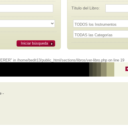
Título del Libro:
Iniciar búsqueda
ER" in /home/bedit13/public_html/sections/libros/ver-libro.php on line 19
e -