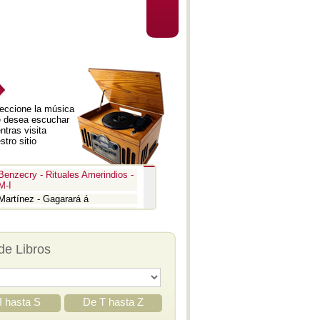
eccione la música
 desea escuchar
ntras visita
stro sitio
Benzecry - Rituales Amerindios -
M-I
Martínez - Gagarará á
Prokofiev - Pedro y el lobo
Benzecry - Inti Raymi
Prokofiev - La guerra y la paz -
de Libros
Aria
Prokofiev - La guerra y la paz -
Epígrafe
Prokofiev - Romeo y Julieta -
Suite 3
I hasta S
De T hasta Z
Prokofiev - Iván el Terrible