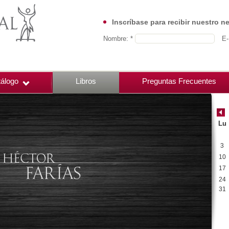
Inscríbase para recibir nuestro n
Nombre: *
E-
álogo
Libros
Preguntas Frecuentes
Lu
3
10
17
24
31
00:00