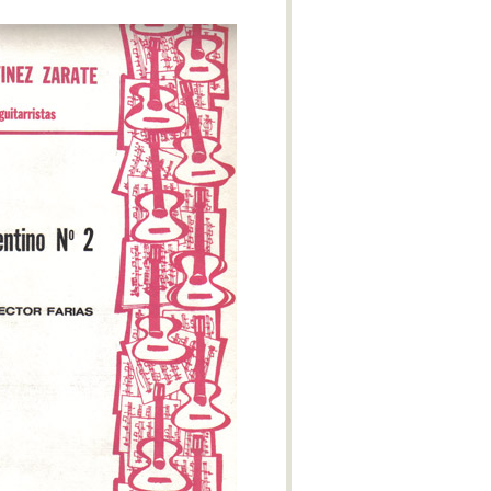
M-IV
Obertura Yaraví
With Bated Breath
Réquiem del Plata
Alexander Nevsky - Cantata
Benzecry - Sinfonía No. 2 - M-I
Benzecry - Concierto para violín
M-I
Polimeni - Sospechoso
Benzecry - Concierto para violín
M-II
Benzecry - Concierto para violín
M-III
Benzecry - Adagio fantástico
Benzecry - Sol aymará
Benzecry - Inti Raymi
Shostakovich - Obertura festiva
Doura - La Pasión de Saverio
Khatchaturian - Danza del sable
Doura - La Pasión de Saverio
Pepón - Pepa
Parte IV - El gato de Juan -
Lucrecia Escalada (Soprano)
Beatrix Cenci - Acto II: Escena I
Estancia - M-IV