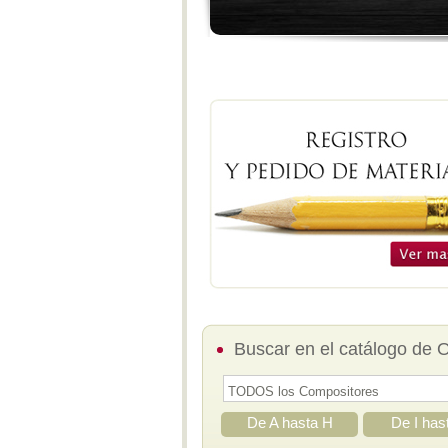
Buscar en el catálogo de 
De A hasta H
De I has