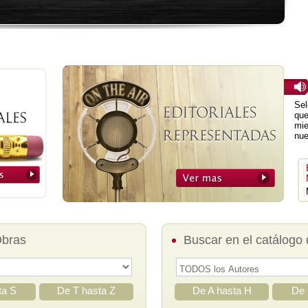
Sel
que
mie
nue
Obras
Buscar en el catálogo 
ta S
De T hasta Z
De A hasta H
De 