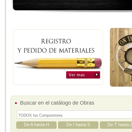
Buscar en el catálogo de Obras
De A hasta H
De I hasta S
De T hasta 