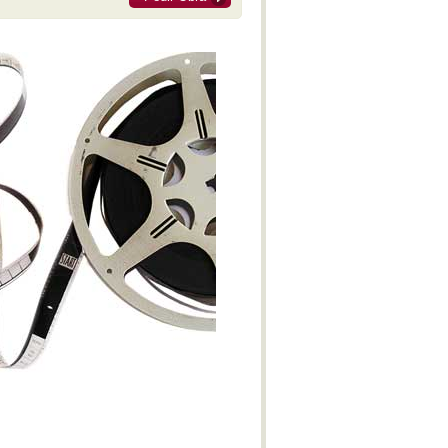
M-IV
Obertura Yaraví
With Bated Breath
Réquiem del Plata
Alexander Nevsky - Cantata
Benzecry - Sinfonía No. 2 - M-I
Benzecry - Concierto para violín
M-I
Polimeni - Sospechoso
Benzecry - Concierto para violín
M-II
Benzecry - Concierto para violín
M-III
Benzecry - Adagio fantástico
Benzecry - Sol aymará
Benzecry - Inti Raymi
Shostakovich - Obertura festiva
Doura - La Pasión de Saverio
Khatchaturian - Danza del sable
Doura - La Pasión de Saverio
Pepón - Pepa
Parte IV - El gato de Juan -
Lucrecia Escalada (Soprano)
Beatrix Cenci - Acto II: Escena I
Estancia - M-IV