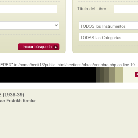
Título del Libro:
Iniciar búsqueda
RER" in /home/bedit13/public_html/sections/obras/ver-obra.php on line 19
i
2 (1938-39)
por Fridrikh Ermler