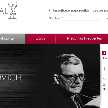
Inscríbase para recibir nuestro n
Nombre: *
E-
álogo
Libros
Preguntas Frecuentes
Lu
3
10
17
24
31
00:00