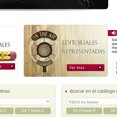
Sel
que
mie
nue
Obras
Buscar en el catálogo 
ta S
De T hasta Z
De A hasta H
De 