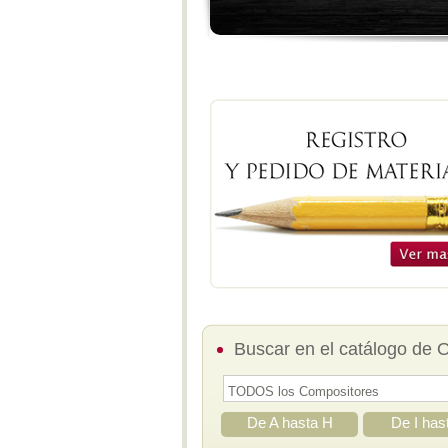
Buscar en el catálogo de 
De A hasta H
De I has