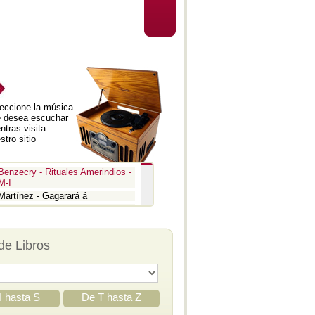
eccione la música
 desea escuchar
ntras visita
stro sitio
Benzecry - Rituales Amerindios -
M-I
Martínez - Gagarará á
Prokofiev - Pedro y el lobo
Benzecry - Inti Raymi
Prokofiev - La guerra y la paz -
de Libros
Aria
Prokofiev - La guerra y la paz -
Epígrafe
Prokofiev - Romeo y Julieta -
Suite 3
I hasta S
De T hasta Z
Prokofiev - Iván el Terrible