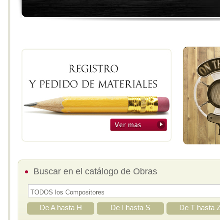
Buscar en el catálogo de Obras
De A hasta H
De I hasta S
De T hasta 