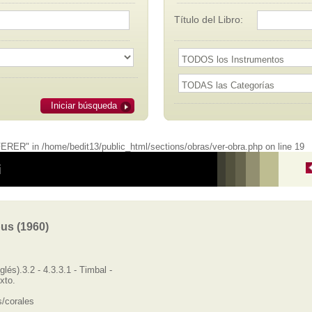
Título del Libro:
Iniciar búsqueda
RER" in /home/bedit13/public_html/sections/obras/ver-obra.php on line 19
i
pus (1960)
glés).3.2 - 4.3.3.1 - Timbal -
xto.
/corales