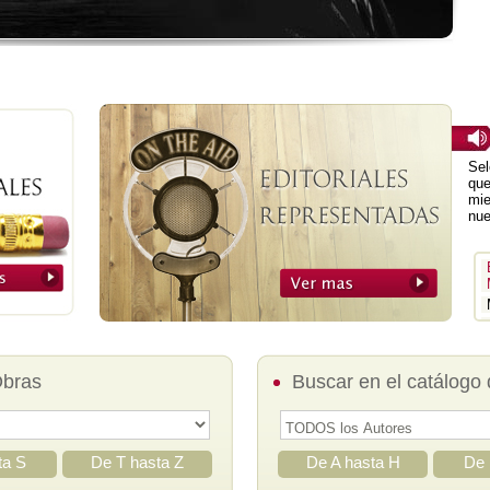
Sel
que
mie
nue
Obras
Buscar en el catálogo 
ta S
De T hasta Z
De A hasta H
De 