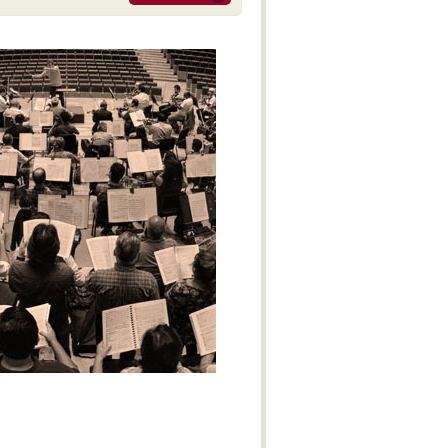
M-IV
Obertura Yaraví
With Bated Breath
Réquiem del Plata
Alexander Nevsky - Cantata
Benzecry - Sinfonía No. 2 - M-I
Benzecry - Concierto para violín
M-I
Polimeni - Sospechoso
Benzecry - Concierto para violín
M-II
Benzecry - Concierto para violín
M-III
Benzecry - Adagio fantástico
Benzecry - Sol aymará
Benzecry - Inti Raymi
Shostakovich - Obertura festiva
Doura - La Pasión de Saverio
Khatchaturian - Danza del sable
Doura - La Pasión de Saverio
Pepón - Pepa
Parte IV - El gato de Juan -
Lucrecia Escalada (Soprano)
Beatrix Cenci - Acto II: Escena I
Estancia - M-IV