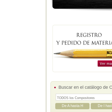
Buscar en el catálogo de 
De A hasta H
De I has