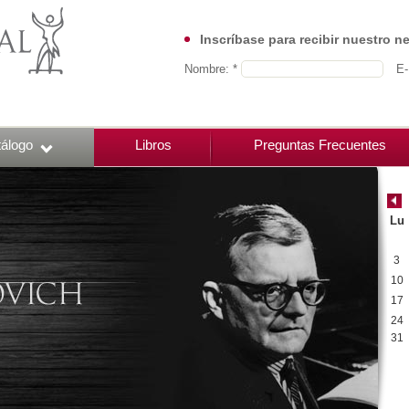
Inscríbase para recibir nuestro n
Nombre: *
E-
álogo
Libros
Preguntas Frecuentes
Lu
3
10
17
24
31
00:00