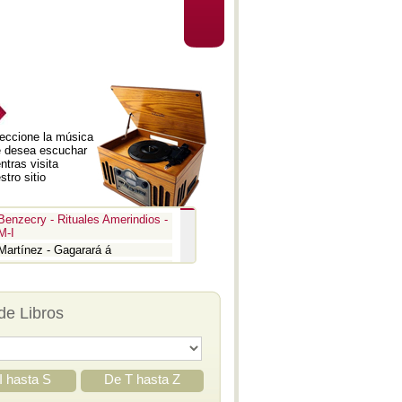
eccione la música
 desea escuchar
ntras visita
stro sitio
Benzecry - Rituales Amerindios -
M-I
Martínez - Gagarará á
Prokofiev - Pedro y el lobo
Benzecry - Inti Raymi
Prokofiev - La guerra y la paz -
de Libros
Aria
Prokofiev - La guerra y la paz -
Epígrafe
Prokofiev - Romeo y Julieta -
Suite 3
I hasta S
De T hasta Z
Prokofiev - Iván el Terrible