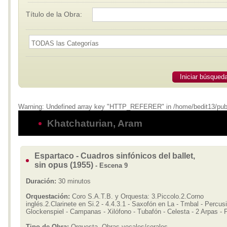
Título de la Obra:
Iniciar búsqued
Warning: Undefined array key "HTTP_REFERER" in /home/bedit13/publi
Khatchaturian, Aram
Espartaco - Cuadros sinfónicos del ballet,
sin opus (1955)
- Escena 9
Duración:
30 minutos
Orquestación:
Coro S.A.T.B. y Orquesta: 3.Piccolo.2.Corno
inglés.2.Clarinete en Si.2 - 4.4.3.1 - Saxofón en La - Tmbal - Percusi
Glockenspiel - Campanas - Xilófono - Tubafón - Celesta - 2 Arpas - 
Tipo de Obra:
Orquesta, Obras vocales/corales