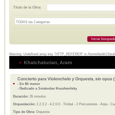
Título de la Obra:
Iniciar búsqued
Warning: Undefined array key "HTTP_REFERER" in /home/bedit13/publi
Khatchaturian, Aram
Concierto para Violonchelo y Orquesta, sin opus 
- En Mi menor
- Dedicado a Sviatoslav Knushevitsky
Duración:
35 minutos
Orquestación:
2.2.3.2 - 4.2.0.0 - Timbal - 2 Percusiones - Arpa - Cu
Tipo de Obra:
Orquesta