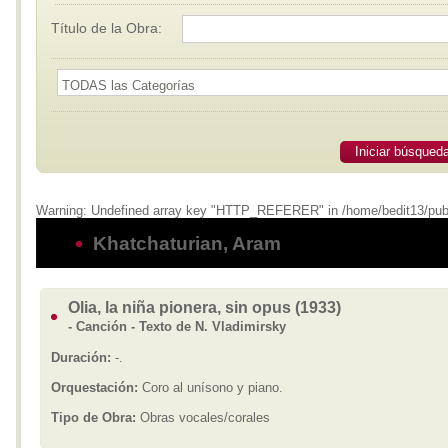
Título de la Obra:
Iniciar búsqued
Warning: Undefined array key "HTTP_REFERER" in /home/bedit13/publi
Khatchaturian, Aram
Olia, la niña pionera, sin opus (1933)
- Canción - Texto de N. Vladimirsky
Duración:
-.
Orquestación:
Coro al unísono y piano.
Tipo de Obra:
Obras vocales/corales