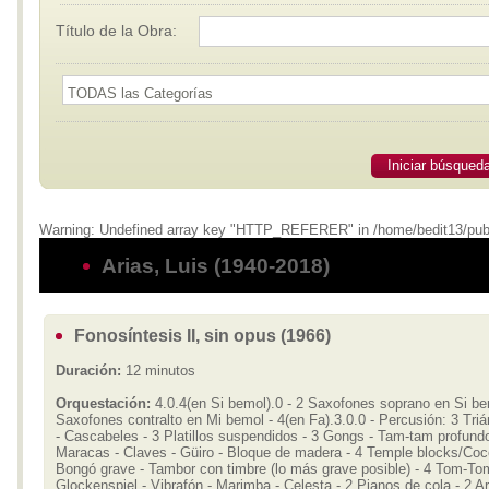
Título de la Obra:
Iniciar búsqued
Warning: Undefined array key "HTTP_REFERER" in /home/bedit13/publi
Arias, Luis (1940-2018)
Fonosíntesis II, sin opus (1966)
Duración:
12 minutos
Orquestación:
4.0.4(en Si bemol).0 - 2 Saxofones soprano en Si be
Saxofones contralto en Mi bemol - 4(en Fa).3.0.0 - Percusión: 3 Tri
- Cascabeles - 3 Platillos suspendidos - 3 Gongs - Tam-tam profundo
Maracas - Claves - Güiro - Bloque de madera - 4 Temple blocks/Coc
Bongó grave - Tambor con timbre (lo más grave posible) - 4 Tom-To
Glockenspiel - Vibrafón - Marimba - Celesta - 2 Pianos de cola - 2 Ar