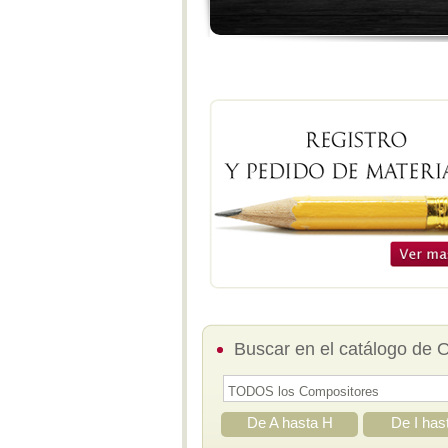
Buscar en el catálogo de 
De A hasta H
De I has