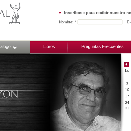
Inscríbase para recibir nuestro n
Nombre: *
E-
álogo
Libros
Preguntas Frecuentes
Lu
3
10
17
24
31
00:00