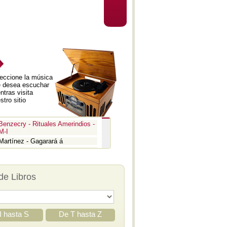
eccione la música
 desea escuchar
ntras visita
stro sitio
Benzecry - Rituales Amerindios -
M-I
Martínez - Gagarará á
Prokofiev - Pedro y el lobo
Benzecry - Inti Raymi
Prokofiev - La guerra y la paz -
de Libros
Aria
Prokofiev - La guerra y la paz -
Epígrafe
Prokofiev - Romeo y Julieta -
Suite 3
I hasta S
De T hasta Z
Prokofiev - Iván el Terrible