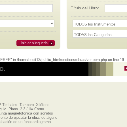
Título del Libro:
Iniciar búsqueda
RER" in /home/bedit13/public_html/sections/obras/ver-obra.php on line 19
O.
 2 Timbales. Tamboro. Xilófono.
ngulo. Piano. 2.3 (III= Corno
. Cinta magnetofónica con sonidos
nto de ejecutar la obra, de alguno
rabación de un fonocardiograma.