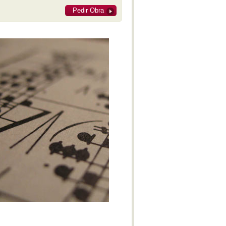
M-IV
Pedir Obra
Obertura Yaraví
With Bated Breath
Réquiem del Plata
Alexander Nevsky - Cantata
Benzecry - Sinfonía No. 2 - M-I
Benzecry - Concierto para violín
M-I
Polimeni - Sospechoso
Benzecry - Concierto para violín
M-II
Benzecry - Concierto para violín
M-III
Benzecry - Adagio fantástico
Benzecry - Sol aymará
Benzecry - Inti Raymi
Shostakovich - Obertura festiva
Doura - La Pasión de Saverio
Khatchaturian - Danza del sable
Doura - La Pasión de Saverio
Pepón - Pepa
Parte IV - El gato de Juan -
Lucrecia Escalada (Soprano)
Beatrix Cenci - Acto II: Escena I
Estancia - M-IV