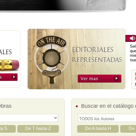
Sel
que
mie
nue
Obras
Buscar en el catálogo 
ta S
De T hasta Z
De A hasta H
De 