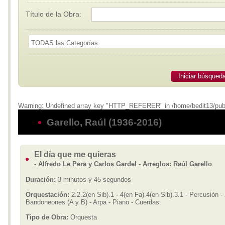
Título de la Obra:
Iniciar búsqued
Warning: Undefined array key "HTTP_REFERER" in /home/bedit13/publi
Garello, Raúl (1936-2016)
El día que me quieras
- Alfredo Le Pera y Carlos Gardel - Arreglos: Raúl Garello
Duración:
3 minutos y 45 segundos
Orquestación:
2.2.2(en Sib).1 - 4(en Fa).4(en Sib).3.1 - Percusión -
Bandoneones (A y B) - Arpa - Piano - Cuerdas.
Tipo de Obra:
Orquesta