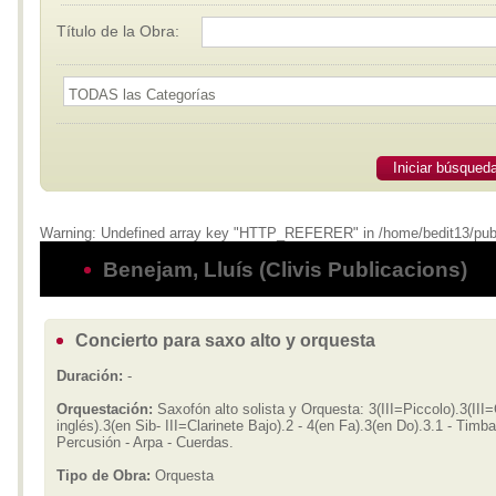
Título de la Obra:
Iniciar búsqued
Warning: Undefined array key "HTTP_REFERER" in /home/bedit13/publi
Benejam, Lluís (Clivis Publicacions)
Concierto para saxo alto y orquesta
Duración:
-
Orquestación:
Saxofón alto solista y Orquesta: 3(III=Piccolo).3(III
inglés).3(en Sib- III=Clarinete Bajo).2 - 4(en Fa).3(en Do).3.1 - Timba
Percusión - Arpa - Cuerdas.
Tipo de Obra:
Orquesta