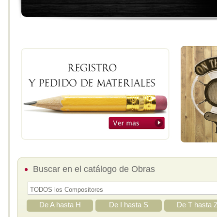
Buscar en el catálogo de Obras
De A hasta H
De I hasta S
De T hasta 