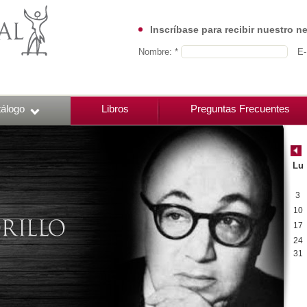
Inscríbase para recibir nuestro n
Nombre: *
E-
álogo
Libros
Preguntas Frecuentes
Lu
3
10
17
24
31
00:00