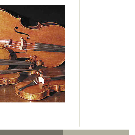
M-IV
Obertura Yaraví
With Bated Breath
Réquiem del Plata
Alexander Nevsky - Cantata
Benzecry - Sinfonía No. 2 - M-I
Benzecry - Concierto para violín
M-I
Polimeni - Sospechoso
Benzecry - Concierto para violín
M-II
Benzecry - Concierto para violín
M-III
Benzecry - Adagio fantástico
Benzecry - Sol aymará
Benzecry - Inti Raymi
Shostakovich - Obertura festiva
Doura - La Pasión de Saverio
Khatchaturian - Danza del sable
Doura - La Pasión de Saverio
Pepón - Pepa
Parte IV - El gato de Juan -
Lucrecia Escalada (Soprano)
Beatrix Cenci - Acto II: Escena I
Estancia - M-IV