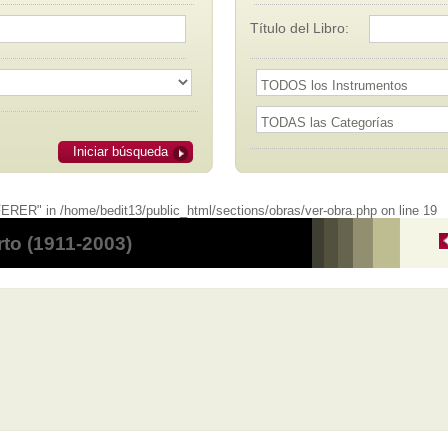
Título del Libro:
Iniciar búsqueda
RER" in /home/bedit13/public_html/sections/obras/ver-obra.php on line 19
rto (1911-2003)