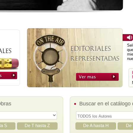
Sel
que
mie
nue
Obras
Buscar en el catálogo 
ta S
De T hasta Z
De A hasta H
De 