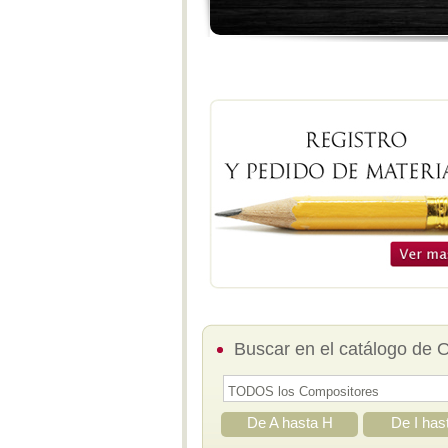
Buscar en el catálogo de 
De A hasta H
De I has