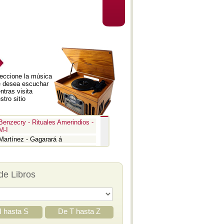
eccione la música
 desea escuchar
ntras visita
stro sitio
Benzecry - Rituales Amerindios -
M-I
Martínez - Gagarará á
Prokofiev - Pedro y el lobo
Benzecry - Inti Raymi
Prokofiev - La guerra y la paz -
de Libros
Aria
Prokofiev - La guerra y la paz -
Epígrafe
Prokofiev - Romeo y Julieta -
Suite 3
I hasta S
De T hasta Z
Prokofiev - Iván el Terrible