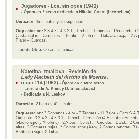
Jugadores - Los, sin opus (1942)
- Ópera en 3 actos dedicada a Nikolai Gogol (inconclusa)
Duración:
46 minutos y 35 segundos
Orquestación:
3.3.4.3 - 4.3.3.1 - Timbal – Triángulo – Pandereta- C
Castañuelas – Címbalos – Bombo – Xilófono – Balalaika baja – 2 Ar
Piano – Cuerdas.
Tipo de Obra:
Obras Escénicas
Katerina Izmailova - Revisión de
Lady Macbeth del distrito de Mzensk
,
opus 114 (1963)
- Ópera en cuatro actos
– Libreto de A. Preis y D. Shostakovich
- Dedicada a N. Leskov
Duración:
2 horas y 41 minutos
Orquestación:
3 Sopranos - Alto - 7 Tenores - 11 Bajos - Coro S.A.T
Orquesta: 3.3.4.3 - 4.3.3.1 - Timbal - Percusión (4 Ejecutantes: entre
Glockenspel y Xilófono) - 2 Arpas - Celesta - Cuerdas - Banda: 2 Co
altas, 2 Cornetas bajas, 2 Cornos altos (Alto), 2 Cornos tenores (Baj
Baritone (Bajo), 2 Tubas.