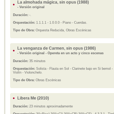
La almohada mágica, sin opus (1988)
- Versión original
Duración:
-.
Orquestación:
1.1.1.1 - 1.0.0.0 - Piano - Cuerdas.
Tipo de Obra:
Orquesta Reducida, Obras Escénicas
La venganza de Carmen, sin opus (1986)
- Versión original - Opereta en un acto y cinco escenas
Duración:
35 minutos
Orquestación:
Solista - Flauta en Sol - Clarinete bajo en Si bemol -
Violín - Violonchelo.
Tipo de Obra:
Obras Escénicas
Libera Me (2010)
Duración:
23 minutos aproximadamente
Orquestación:
3(I=Picc).3(III=CI).3(III=CB).3(III=CF) - 4.3.3.1 - Tim