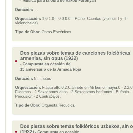
- Música para la obra de Hakob Paronyan
Duración:
-.
Orquestación:
1.0.1.0 – 0.0.0.0 – Piano. Cuerdas (violines I y II -
violonchelos).
Tipo de Obra:
Obras Escénicas
Dos piezas sobre temas de canciones folclóricas
armenias, sin opus (1932)
- Compuesta en ocasión del
15 aniversario de la Armada Roja
Duración:
5 minutos
Orquestación:
Flauta alto.0.2.Clarinete en Mi bemol mayor.0 - 2.2.0.
Flicornos - 2 Saxocornos altos - 2 Saxocornos barítonos - Eufonio -
Percusión - 2 Contrabajos.
Tipo de Obra:
Orquesta Reducida
Dos piezas sobre temas folklóricos uzbekos, sin 
(1932)
- Compuesta en ocasión