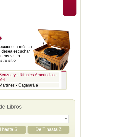
eccione la música
 desea escuchar
ntras visita
stro sitio
Benzecry - Rituales Amerindios -
M-I
Martínez - Gagarará á
Prokofiev - Pedro y el lobo
Benzecry - Inti Raymi
Prokofiev - La guerra y la paz -
de Libros
Aria
Prokofiev - La guerra y la paz -
Epígrafe
Prokofiev - Romeo y Julieta -
Suite 3
I hasta S
De T hasta Z
Prokofiev - Iván el Terrible