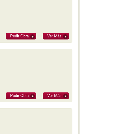
Concierto para Piano No.2 - M-II
Concierto para Arpa - M-III
Popol Vuh - M-VI
Concierto para Violonchelo No. 1
-M-II
Milena -M-IV
Pedir Obra
Ver Más
Concierto Argentino -M-II
Iubilum -M-I
Pampeana No. 3 -M-III
Glosses sobre temes de Pau
Casals - M-III
Concierto para Violonchelo No. 2
-M-III
Panambí -M-XVII
Concerto per corde -M-II
Cantata para América mágica -M-
III
Pedir Obra
Ver Más
Ollantay -M-II
Concierto para Violín - M-XI
Glosses sobre temes de Pau
Casals - M-I
Psalm 150
Variaciones concertantes -M-X
Obertura para el “Fausto Criollo”