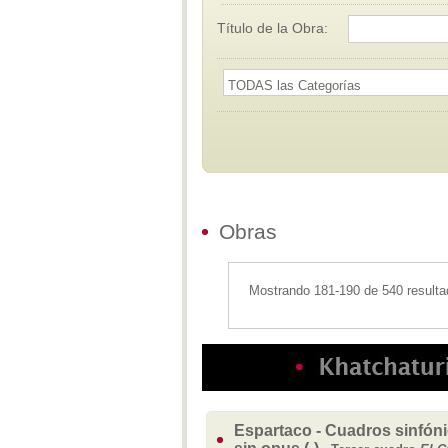
Título de la Obra:
Obras
Mostrando 181-190 de 540 resulta
Espartaco - Cuadros sinfónic