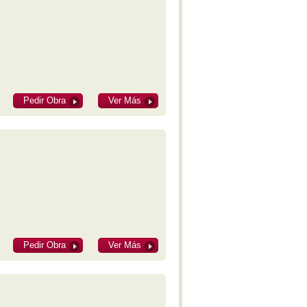
M-IV
Obertura Yaraví
With Bated Breath
Réquiem del Plata
Alexander Nevsky - Cantata
Benzecry - Sinfonía No. 2 - M-I
Benzecry - Concierto para violín
M-I
Pedir Obra
Ver Más
Polimeni - Sospechoso
Benzecry - Concierto para violín
M-II
Benzecry - Concierto para violín
M-III
Benzecry - Adagio fantástico
Benzecry - Sol aymará
Benzecry - Inti Raymi
Shostakovich - Obertura festiva
Doura - La Pasión de Saverio
Khatchaturian - Danza del sable
Doura - La Pasión de Saverio
Pedir Obra
Ver Más
Pepón - Pepa
Parte IV - El gato de Juan -
Lucrecia Escalada (Soprano)
Beatrix Cenci - Acto II: Escena I
Estancia - M-IV