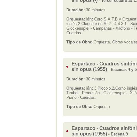
sin opus (-)
- Tercer cuadro
El C
Duración:
30 minutos
Orquestación:
Coro S.A.T.B y Orquesta
inglés.2.Clarinete en Si.2 - 4.4.3.1 - Sa
Glockenspiel - Campanas - Xilófono - Tu
Cuerdas.
Tipo de Obra:
Orquesta, Obras vocales
Espartaco - Cuadros sinfónic
sin opus (1955)
- Escenas 4 y 5
Duración:
30 minutos
Orquestación:
3.Piccolo.2.Corno inglés.
Timbal - Percusión - Glockenspiel - Xiló
Piano - Cuerdas.
Tipo de Obra:
Orquesta
Espartaco - Cuadros sinfónic
sin opus (1955)
- Escena 9