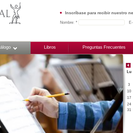
Inscríbase para recibir nuestro n
Nombre: *
E-
álogo
Libros
Preguntas Frecuentes
Lu
3
10
17
24
31