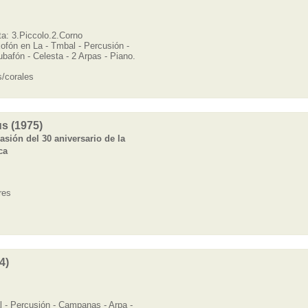
a: 3.Piccolo.2.Corno
axofón en La - Tmbal - Percusión -
bafón - Celesta - 2 Arpas - Piano.
/corales
us (1975)
sión del 30 aniversario de la
ca
res
4)
al - Percusión - Campanas - Arpa -