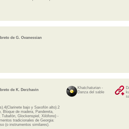
Libreto de G. Ovanessian
Khatchaturian -
D
ibreto de K. Derzhavin
Danza del sable
k
s
s).4(Clarinete bajo y Saxofón alto).2
lo, Bloque de madera, Pandereta,
Tubafón, Glockenspiel, Xilófono) -
umentos tradicionales de Georgia:
so (o instrumentos similares).