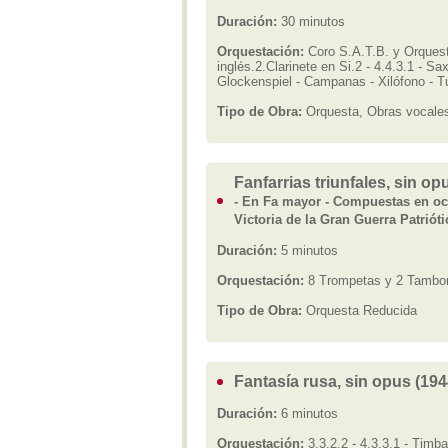
Duración:
30 minutos
Orquestación:
Coro S.A.T.B. y Orquest
inglés.2.Clarinete en Si.2 - 4.4.3.1 - S
Glockenspiel - Campanas - Xilófono - Tu
Tipo de Obra:
Orquesta, Obras vocales
Fanfarrias triunfales, sin op
- En Fa mayor - Compuestas en oca
Victoria de la Gran Guerra Patrióti
Duración:
5 minutos
Orquestación:
8 Trompetas y 2 Tambo
Tipo de Obra:
Orquesta Reducida
Fantasía rusa, sin opus (194
Duración:
6 minutos
Orquestación:
3.3.2.2 - 4.3.3.1 - Timb