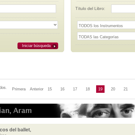
Título del Libro:
Iniciar búsqueda
dos.
Primera
Anterior
15
16
17
18
19
20
21
os del ballet,