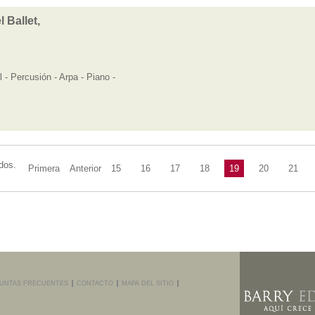
 Ballet,
l - Percusión - Arpa - Piano -
dos.
Primera
Anterior
15
16
17
18
19
20
21
UNTAS FRECUENTES
CONTACTO
MAPA DEL SITIO