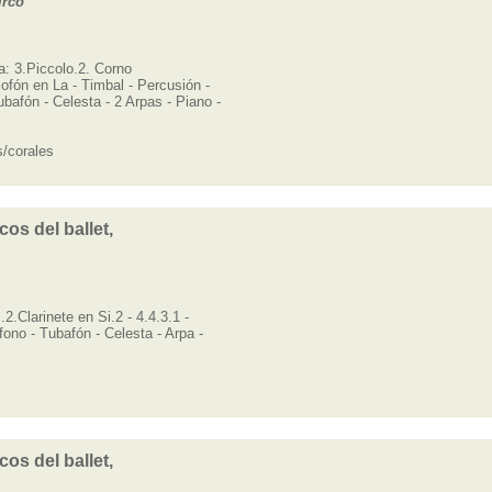
irco
: 3.Piccolo.2. Corno
xofón en La - Timbal - Percusión -
bafón - Celesta - 2 Arpas - Piano -
/corales
os del ballet,
2.Clarinete en Si.2 - 4.4.3.1 -
fono - Tubafón - Celesta - Arpa -
os del ballet,