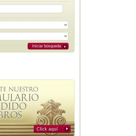
Prokofiev - Alexander Nevsky -
Cantata
Kauderer - Sinfonía I - M-I
Benzecry - Rituales Amerindios -
M-II
Benzecry - Rituales Amerindios -
M-III
Kauderer - Sinfonía I - M-II
Kauderer - Sinfonía I - M-III
Iniciar búsqueda
Maglia - Sinfonía No. 1
Doura - Sinfonía Argentina - M-I
Doura - Sinfonía Argentina - M-II
Doura - Sinfonía Argentina - M-IIII
Doura - Sinfonía Argentina - M-IV
Doura - Invención y fantasías de
Morel - M-I
Doura - Invención y fantasías de
Morel - M-II
Doura - Ficciones porteñas - M-I
Doura - La Pasión de Saverio
Doura - Ficciones porteñas - M-
IV
Doura - Sinfonía Nocturna - M-I
Doura - Sinfonía Nocturna - M-IV
Doura - Visiones patagónicas -