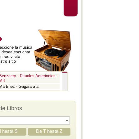
eccione la música
 desea escuchar
ntras visita
stro sitio
Benzecry - Rituales Amerindios -
M-I
Martínez - Gagarará á
Prokofiev - Pedro y el lobo
Benzecry - Inti Raymi
Prokofiev - La guerra y la paz -
de Libros
Aria
Prokofiev - La guerra y la paz -
Epígrafe
Prokofiev - Romeo y Julieta -
Suite 3
I hasta S
De T hasta Z
Prokofiev - Iván el Terrible