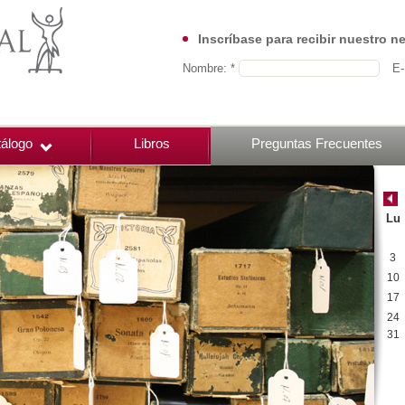
Inscríbase para recibir nuestro n
Nombre: *
E-
álogo
Libros
Preguntas Frecuentes
Lu
3
10
17
24
31
00:00