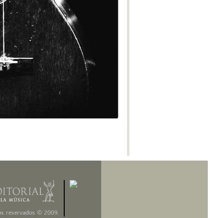
Concierto para Piano No.2 - M-II
Concierto para Arpa - M-III
Popol Vuh - M-VI
Concierto para Violonchelo No. 1
-M-II
Milena -M-IV
Concierto Argentino -M-II
Iubilum -M-I
Pampeana No. 3 -M-III
Glosses sobre temes de Pau
Casals - M-III
Concierto para Violonchelo No. 2
-M-III
Panambí -M-XVII
Concerto per corde -M-II
Cantata para América mágica -M-
III
Ollantay -M-II
Concierto para Violín - M-XI
Glosses sobre temes de Pau
Casals - M-I
Psalm 150
Variaciones concertantes -M-X
Obertura para el “Fausto Criollo”