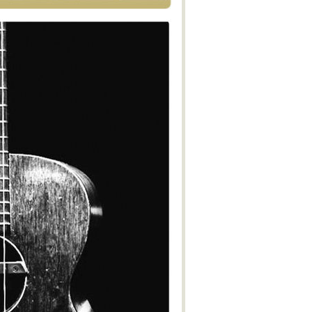
M-IV
Obertura Yaraví
With Bated Breath
Réquiem del Plata
Alexander Nevsky - Cantata
Benzecry - Sinfonía No. 2 - M-I
Benzecry - Concierto para violín
M-I
Polimeni - Sospechoso
Benzecry - Concierto para violín
M-II
Benzecry - Concierto para violín
M-III
Benzecry - Adagio fantástico
Benzecry - Sol aymará
Benzecry - Inti Raymi
Shostakovich - Obertura festiva
Doura - La Pasión de Saverio
Khatchaturian - Danza del sable
Doura - La Pasión de Saverio
Pepón - Pepa
Parte IV - El gato de Juan -
Lucrecia Escalada (Soprano)
Beatrix Cenci - Acto II: Escena I
Estancia - M-IV