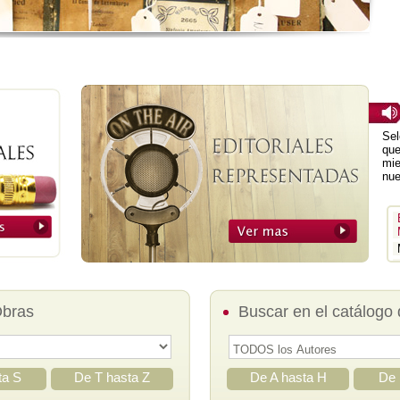
Sel
que
mie
nue
Obras
Buscar en el catálogo 
ta S
De T hasta Z
De A hasta H
De 